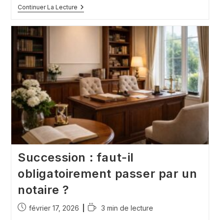
Modèle
Continuer La Lecture
De
Courriers
Pour
Les
Démarches
Après
Un
Décès
Succession : faut-il
obligatoirement passer par un
notaire ?
Publication
Temps
février 17, 2026
3 min de lecture
publiée :
de