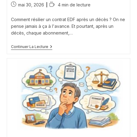
Publication
Temps
mai 30, 2026
4 min de lecture
publiée :
de
lecture :
Comment résilier un contrat EDF après un décès ? On ne
pense jamais à ça à l'avance. Et pourtant, après un
décès, chaque abonnement,…
Comment
Continuer La Lecture
Résilier
Un
Contrat
EDF
Après
Un
Décès
?