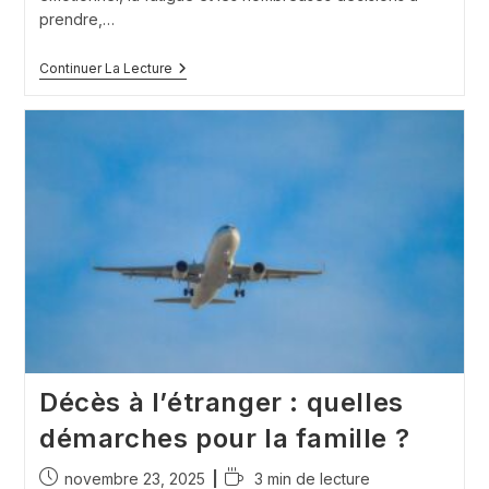
prendre,…
Démarches
Continuer La Lecture
Administratives
Après
Un
Décès
:
Erreurs
Fréquentes
Et
Comment
Les
Éviter
Décès à l’étranger : quelles
démarches pour la famille ?
Publication
Temps
novembre 23, 2025
3 min de lecture