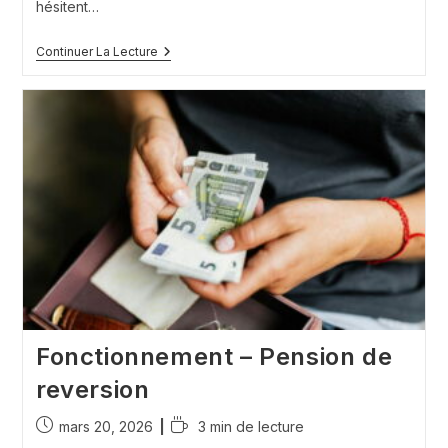
hésitent…
Combien
Continuer La Lecture
Coûtent
Les
Frais
De
Succession
En
France
?
Fonctionnement – Pension de
reversion
Publication
Temps
mars 20, 2026
3 min de lecture
publiée :
de