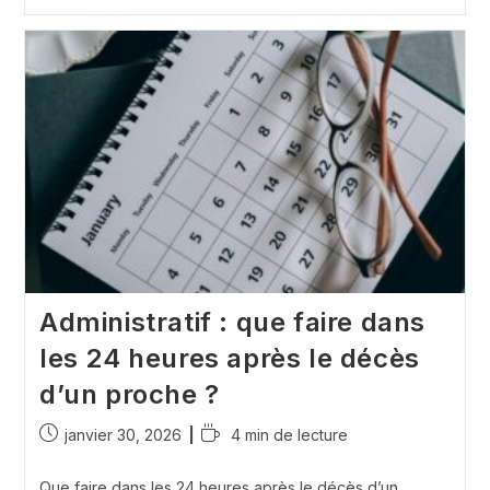
On
Choisir
Le
Cimetière
De
Son
Choix?
Administratif : que faire dans
les 24 heures après le décès
d’un proche ?
Publication
Temps
janvier 30, 2026
4 min de lecture
publiée :
de
lecture :
Que faire dans les 24 heures après le décès d’un