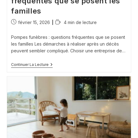
fréquentes que se posent les
familles
Publication
Temps
février 15, 2026
4 min de lecture
publiée :
de
lecture :
Pompes funèbres : questions fréquentes que se posent
les familles Les démarches à réaliser après un décès
peuvent sembler compliqué. Choisir une entreprise de…
Pompes
Continuer La Lecture
Funèbres
:
Questions
Fréquentes
Que
Se
Posent
Les
Familles