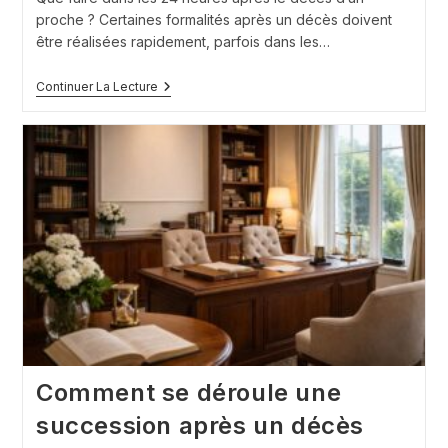
proche ? Certaines formalités après un décès doivent
être réalisées rapidement, parfois dans les…
Administratif
Continuer La Lecture
:
Que
Faire
Dans
Les
24
Heures
Après
Le
Décès
D’un
Proche
?
Comment se déroule une
succession après un décès