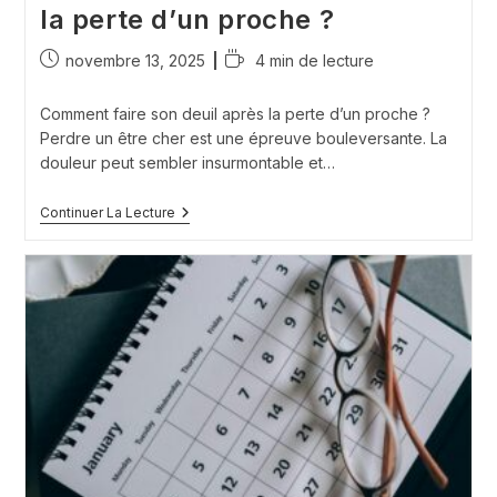
la perte d’un proche ?
Publication
Temps
novembre 13, 2025
4 min de lecture
publiée :
de
lecture :
Comment faire son deuil après la perte d’un proche ?
Perdre un être cher est une épreuve bouleversante. La
douleur peut sembler insurmontable et…
Comment
Continuer La Lecture
Faire
Son
Deuil
Après
La
Perte
D’un
Proche
?