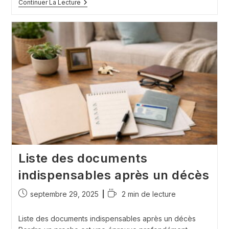
Qui
Continuer La Lecture
Doit
Prévenir
Les
Impôts
En
Cas
De
Décès
?
Liste des documents
indispensables après un décès
Publication
Temps
septembre 29, 2025
2 min de lecture
publiée :
de
lecture :
Liste des documents indispensables après un décès