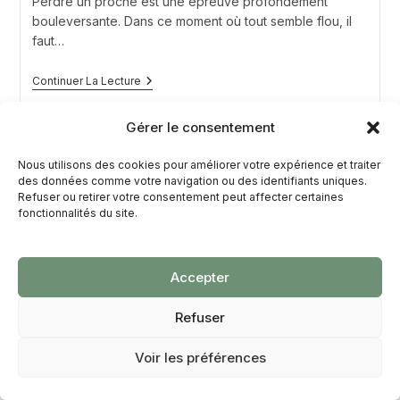
Perdre un proche est une épreuve profondément
bouleversante. Dans ce moment où tout semble flou, il
faut…
Liste
Continuer La Lecture
Des
Documents
Indispensables
Gérer le consentement
Après
Un
Nous utilisons des cookies pour améliorer votre expérience et traiter
Décès
des données comme votre navigation ou des identifiants uniques.
Refuser ou retirer votre consentement peut affecter certaines
fonctionnalités du site.
Accepter
Refuser
Que devient le logement après
Voir les préférences
le décès d’un proche ?